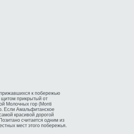
, прижавшихся к побережью
к щитом прикрытый от
ой Молочных гор (Monti
ано. Если Амальфитанское
самой красивой дорогой
Позитано считается одним из
естных мест этого побережья.