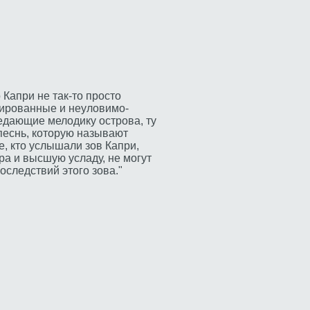
 Капри не так-то просто
нированные и неуловимо-
едающие мелодику острова, ту
песнь, которую называют
е, кто услышали зов Капри,
а и высшую усладу, не могут
оследствий этого зова."