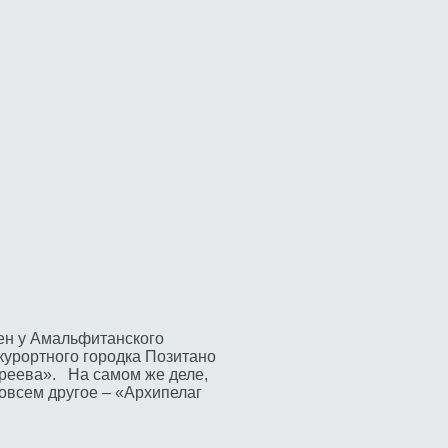
ен у Амальфитанского
курортного городка Позитано
реева». На самом же деле,
овсем другое – «Архипелаг