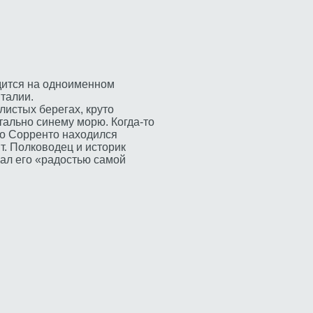
дится на одноименном
талии.
листых берегах, круто
ально синему морю. Когда-то
го Сорренто находился
т. Полководец и историк
ал его «радостью самой