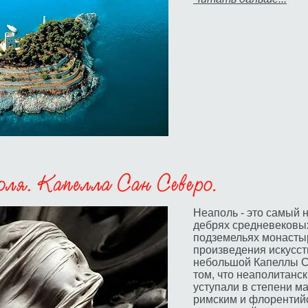
Неаполь - это самый 
дебрях средневековых 
подземельях монасты
произведения искусст
небольшой Капеллы С
том, что неаполитанск
уступали в степени м
римским и флорентий