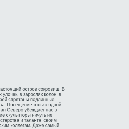
настоящий остров сокровищ. В
улочек, в зарослях колон, в
рей спрятаны подлинные
ва. Посещение только одной
ан Северо убеждает нас в
ие скульпторы ничуть не
астерства и таланта своим
ским коллегам. Даже самый