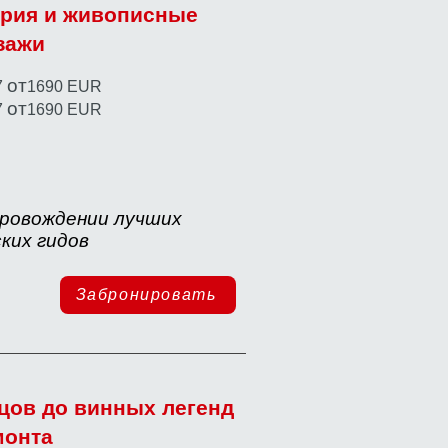
ория и живописные
зажи
от
7
1690 EUR
от
7
1690 EUR
провождении лучших
ких гидов
Забронировать
цов до винных легенд
монта