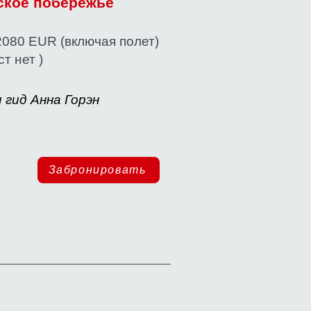
кое побережье
2080 EUR
(включая полет)
ст нет
)
 гид Анна Горэн
Забронировать