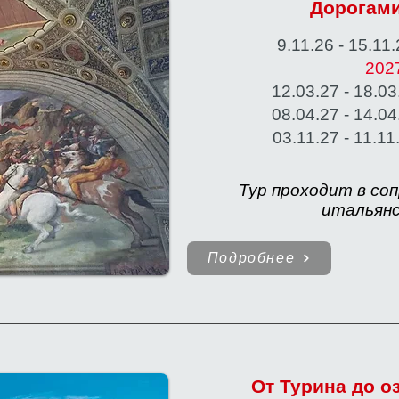
Дорогам
9.11.26 - 15.1
202
12.03
.27 -
18.03
08.04
.27 -
14.04
03.11
.27 -
11.11
Тур проходит в со
итальянс
Подробнее
От Турина до 