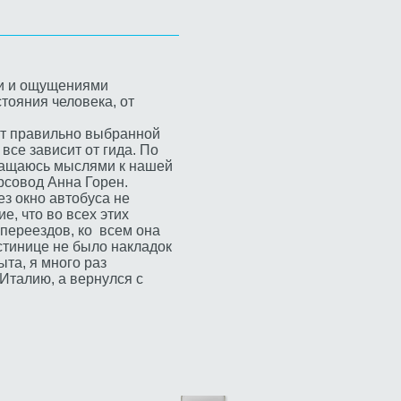
ми и ощущениями
стояния человека, от
 от правильно выбранной
се зависит от гида. По
вращаюсь мыслями к нашей
рсовод Анна Горен.
ез окно автобуса не
, что во всех этих
 переездов, ко всем она
стинице не было накладок
ыта, я много раз
 Италию, а вернулся с