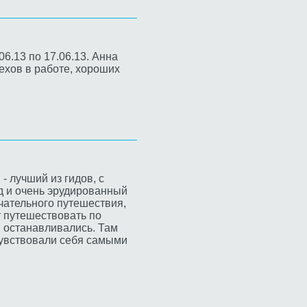
6.13 по 17.06.13. Анна
ехов в работе, хороших
- лучший из гидов, с
д и очень эрудированный
ечательного путешествия,
т путешествовать по
ы останавливались. Там
чувствовали себя самыми