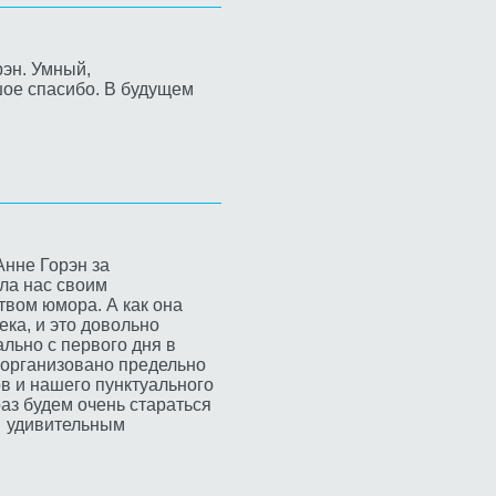
рэн. Умный,
ое спасибо. В будущем
нне Горэн за
ла нас своим
твом юмора. А как она
ека, и это довольно
ально с первого дня в
 организовано предельно
ов и нашего пунктуального
аз будем очень стараться
и удивительным