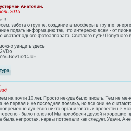
Шустерман Анатолий.
июль 2015
!!!
ем, забота о группе, создание атмосферы в группе, энерг
ние подать информацию так, что интересно всем - от пион
не хватает одного фотоаппарата. Светлого пути! Попутного в
можно увидеть здесь:
W2VDo
h?v=Bov1ir2CJoE
тура
ь
зад
ем на почти 10 лет. Просто некуда было писать. Тем не мен
 не первая и не последняя поездка, но все они не считаютс
новременно душевно никто организовать и провести не мож
нтересно - было полезно! Мы приобрели друзей и хорошие 
а была непростая, нервы потрепали как следует. Удачи, Ане