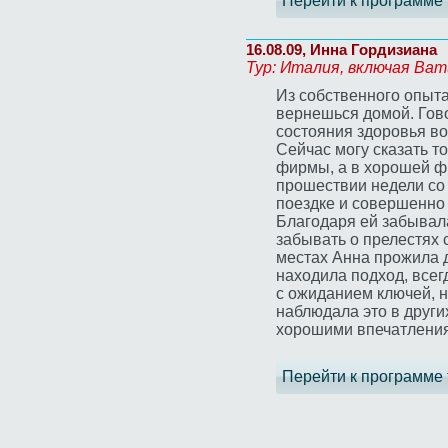
Перейти к программе 
16.08.09, Инна Гордизиана
Тур: Италия, включая Ват
Из собственного опыта
вернешься домой. Гово
состояния здоровья во
Сейчас могу сказать т
фирмы, а в хорошей фи
прошествии недели со
поездке и совершенно 
Благодаря ей забывала
забывать о прелестях 
местах Анна прожила д
находила подход, всег
с ожиданием ключей, н
наблюдала это в других
хорошими впечатлени
Перейти к программе 