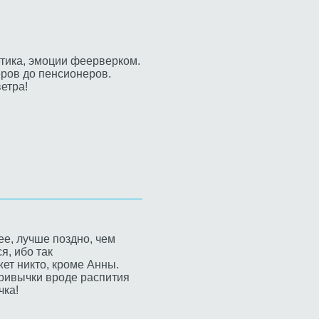
етика, эмоции феерверком.
еров до пенсионеров.
етра!
ее, лучше поздно, чем
я, ибо так
ет никто, кроме Анны.
привычки вроде распития
чка!