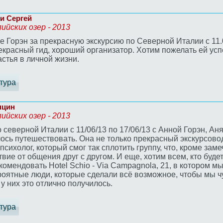
 и Сергей
пийских озер - 2013
 Горэн за прекрасную экскурсию по Северной Италии с 11.0
екрасный гид, хороший организатор. Хотим пожелать ей усп
астья в личной жизни.
тура
пцин
пийских озер - 2013
еверной Италии с 11/06/13 по 17/06/13 с Анной Горэн, Аня 
ось путешествовать. Она не только прекрасный экскурсово
психолог, который смог так сплотить группу, что, кроме зам
вие от общения друг с другом. И еще, хотим всем, кто буде
омендовать Hotel Schio - Via Campagnola, 21, в котором м
роятные люди, которые сделали всё возможное, чтобы мы 
у них это отлично получилось.
тура