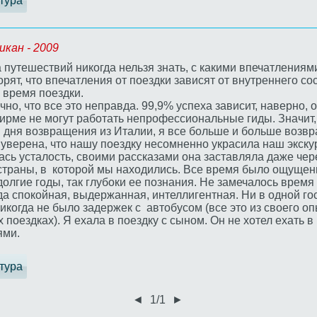
тура
икан - 2009
 путешествий никогда нельзя знать, с какими впечатления
рят, что впечатления от поездки зависят от внутреннего со
 время поездки.
очно, что все это неправда. 99,9% успеха зависит, наверно,
рме не могут работать непрофессиональные гиды. Значит, в
 дня возвращения из Италии, я все больше и больше воз
уверена, что нашу поездку несомненно украсила наш экску
сь усталость, своими рассказами она заставляла даже чер
страны, в которой мы находились. Все время было ощущение
олгие годы, так глубоки ее познания. Не замечалось время
да спокойная, выдержанная, интеллигентная. Ни в одной го
икогда не было задержек с автобусом (все это из своего оп
 поездках). Я ехала в поездку с сыном. Он не хотел ехать в
ями.
тура
◄
1/1
►