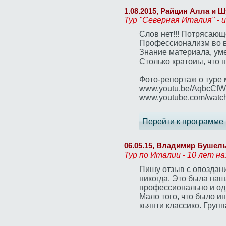
1.08.2015, Райцин Алла и 
Тур "Северная Италия" - 
Слов нет!!! Потрясающе
Профессионализм во вс
Знание материала, уме
Столько кратоиы, что 
Фото-репортаж о туре 
www.youtu.be/AqbcCf
www.youtube.com/watc
Перейти к программе 
06.05.15, Владимир Бушел
Тур по Италии - 10 лет на
Пишу отзыв с опоздани
никогда. Это была наша
профессионально и од
Мало того, что было и
кьянти классико. Групп