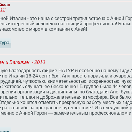
айман
012
ой Италии - это наша с сестрой третья встреча с Анной Го
ень интересный человек и настоящий профессионал! Больш
знакомство с миром в компании с Аней!
тура
ан и Ватикан - 2010
ную благодарность фирме НАТУР и особенно нашему гиду А
по Италии 16-24 сентября. Аня просто поразила и очарова
удицией, чуткостью, внимательностью, искренностью, чувс
 хотелось слушать ее бесконечно ! В группе было 44 челов
 зрения организации и дисциплины, но благодаря Ане, букв
вительно теплая и доброжелательная атмосфера. Все было
. Отдельно хочется отметить прекрасную работу местных гид
раз спасибо за прекрасное путешествие ! И в следующий р
 именно с Анной Горэн — замечательным профессионалом 