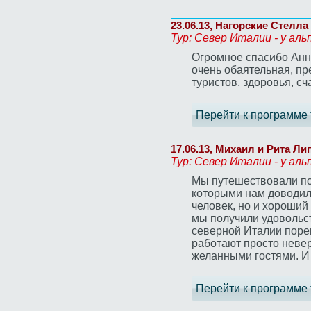
23.06.13, Нагорские Стелла
Тур: Север Италии - у аль
Огромное спасибо Анне
очень обаятельная, пр
туристов, здоровья, сч
Перейти к программе 
17.06.13, Михаил и Рита Ли
Тур: Север Италии - у аль
Мы путешествовали по с
которыми нам доводил
человек, но и хороший 
мы получили удовольст
северной Италии порек
работают просто неве
желанными гостями. И 
Перейти к программе 