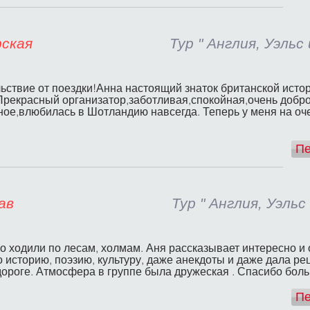
ина Коварская
Тур " Англия, Уэльс
ствие от поездки!Анна настоящий знаток британской истор
рекрасный организатор,заботливая,спокойная,очень добр
ное,влюбилась в Шотландию навсегда. Теперь у меня на оч
Пе
алка Мерхав
Тур " Англия, Уэльс
о ходили по лесам, холмам. Аня рассказывает интересно и
о историю, поэзию, культуру, даже анекдоты и даже дала ре
дороге. Атмосфера в группе была дружеская . Спасибо боль
Пе