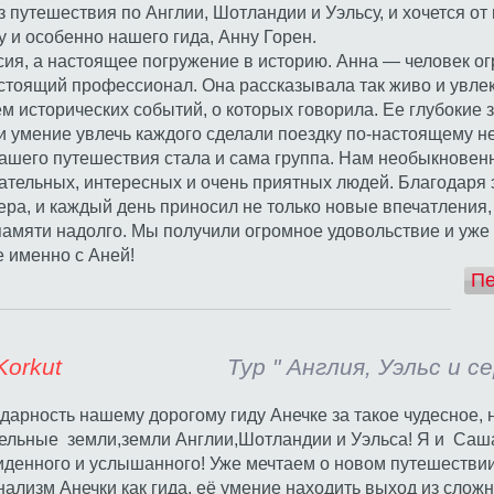
з путешествия по Англии, Шотландии и Уэльсу, и хочется от
 и особенно нашего гида, Анну Горен.
сия, а настоящее погружение в историю. Анна — человек о
стоящий профессионал. Она рассказывала так живо и увлека
м исторических событий, о которых говорила. Ее глубокие 
 и умение увлечь каждого сделали поездку по-настоящему 
ашего путешествия стала и сама группа. Нам необыкновенн
ательных, интересных и очень приятных людей. Благодаря 
ра, и каждый день приносил не только новые впечатления,
памяти надолго. Мы получили огромное удовольствие и уже
е именно с Аней!
Пе
aterina Korkut
Тур " Англия, Уэльс и 
арность нашему дорогому гиду Анечке за такое чудесное,
тельные земли,земли Англии,Шотландии и Уэльса! Я и Саша
иденного и услышанного! Уже мечтаем о новом путешествии
лизм Анечки как гида, её умение находить выход из сложн