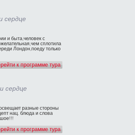
 и сердце
ии и быта,человек с
ожелательная,чем сплотила
ереди Лондон,поеду только
рейти к программе тура
 и сердце
 освещает разные стороны
цепт нац. блюда и слова
шое!!!
рейти к программе тура