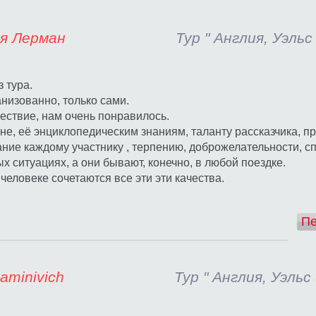
а и Лёня Лерман
Тур " Англия, Уэльс
 тура.
анизованно, только сами.
ествие, нам очень понравилось.
е, её энциклопедическим знаниям, таланту рассказчика, п
ние каждому участнику , терпению, доброжелательности, с
 ситуациях, а они бывают, конечно, в любой поездке.
человеке сочетаются все эти эти качества.
Пе
ov Benjaminivich
Тур " Англия, Уэльс