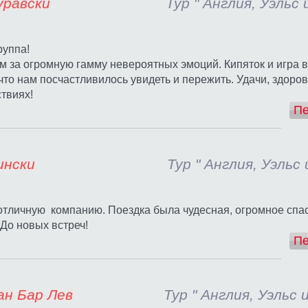
тьяна Куравски
Тур " Англия, Уэльс 
руппа!
 за огромную гамму невероятных эмоций. Кипяток и игра в 
 что нам посчастливилось увидеть и пережить. Удачи, здоро
твиях!
Пе
рина Дубински
Тур " Англия, Уэльс
отличную компанию. Поездка была чудесная, огромное спа
До новых встреч!
Пе
 и Натан Бар Лев
Тур " Англия, Уэльс 