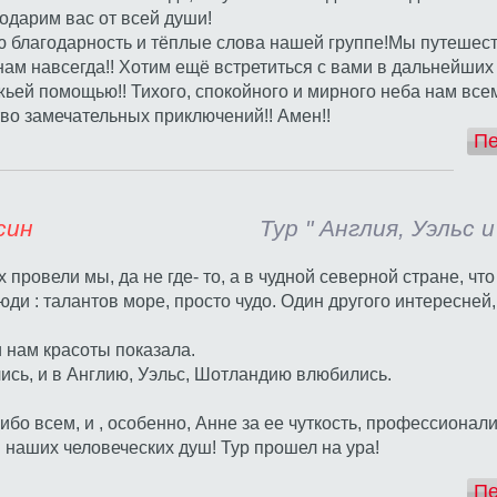
одарим вас от всей души!
 благодарность и тёплые слова нашей группе!Мы путешест
нам навсегда!! Хотим ещё встретиться с вами в дальнейших п
ьей помощью!! Тихого, спокойного и мирного неба нам всем
во замечательных приключений!! Амен!!
Пе
Эмилия Расин
Тур " Англия, Уэльс
 провели мы, да не где- то, а в чудной северной стране, что
юди : талантов море, просто чудо. Один другого интересней,
 нам красоты показала.
лись, и в Англию, Уэльс, Шотландию влюбились.
бо всем, и , особенно, Анне за ее чуткость, профессионали
 наших человеческих душ! Тур прошел на ура!
Пе