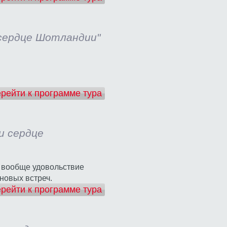
и сердце Шотландии"
рейти к программе тура
 и сердце
и вообще удовольствие
 новых встреч.
рейти к программе тура