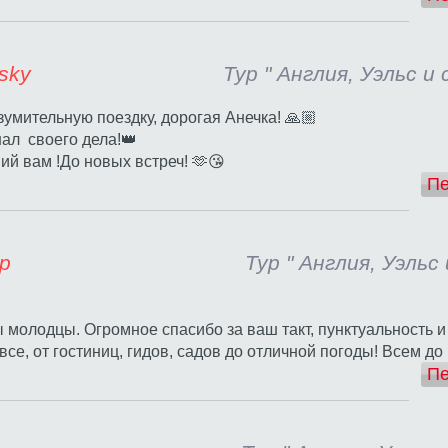
lada Rudzsky
Тур " Англия, Уэльс 
зумительную поездку, дорогая Анечка! 🙏🏼
ал своего дела!👑
й вам !До новых встреч! 🫶😘
Пе
Алла Грубер
Тур " Англия, Уэльс
ы молодцы. Огромное спасибо за ваш такт, пунктуальность 
се, от гостиниц, гидов, садов до отличной погоды! Всем до
Пе