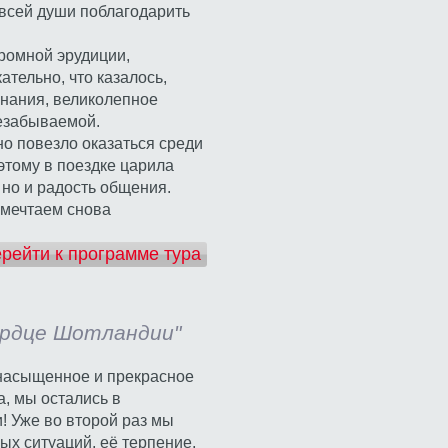
 всей души поблагодарить
громной эрудиции,
тельно, что казалось,
знания, великолепное
незабываемой.
о повезло оказаться среди
этому в поездке царила
 но и радость общения.
 мечтаем снова
рейти к программе тура
сердце Шотландии"
 насыщенное и прекрасное
, мы остались в
! Уже во второй раз мы
ых ситуаций, её терпение,