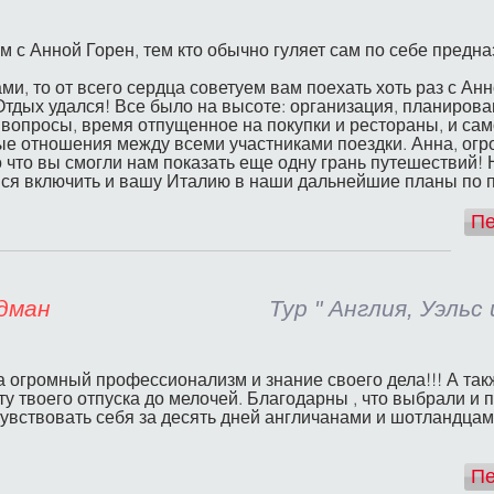
с Анной Горен, тем кто обычно гуляет сам по себе предна
ми, то от всего сердца советуем вам поехать хоть раз с Ан
тдых удался! Все было на высоте: организация, планирова
 вопросы, время отпущенное на покупки и рестораны, и сам
ые отношения между всеми участниками поездки. Анна, огр
то что вы смогли нам показать еще одну грань путешествий!
ся включить и вашу Италию в наши дальнейшие планы по 
Пе
онид Фридман
Тур " Англия, Уэльс
 огромный профессионализм и знание своего дела!!! А такж
 твоего отпуска до мелочей. Благодарны , что выбрали и 
чувствовать себя за десять дней англичанами и шотландца
Пе