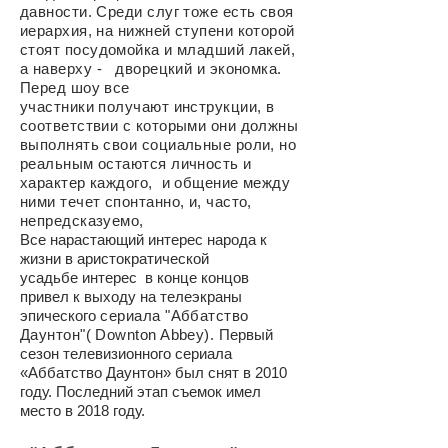
давности. Среди слуг тоже есть своя
иерархия, на нижней ступени которой
стоят посудомойка и младший лакей,
а наверху - дворецкий и экономка.
Перед шоу все
участники получают инструкции, в
соответствии с которыми они должны
выполнять свои социальные роли, но
реальным остаются личность и
характер каждого, и общение между
ними течет спонтанно, и, часто,
непредсказуемо,
Все нарастающий интерес народа к
жизни в аристократической
усадьбе интерес в конце концов
привел к выходу на телеэкраны
эпического
сериала "Аббатство
Даунтон"( Downton Abbey).
Первый
сезон телевизионного сериала
«Аббатство Даунтон» был снят в 2010
году. Последний этап съемок имел
место в 2018 году.