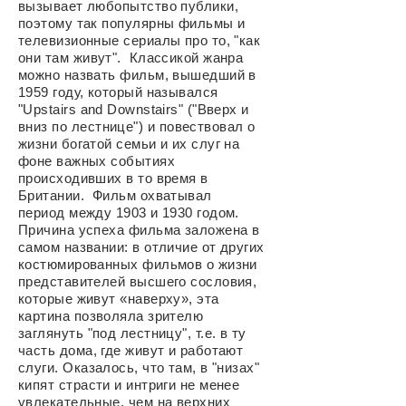
вызывает любопытство публики,
поэтому так популярны фильмы и
телевизионные сериалы про то, "как
они там живут". Классикой жанра
можно назвать фильм, вышедший в
1959 году, который назывался
"Upstairs and Downstairs" ("Вверх и
вниз по
лестнице
") и повествовал о
жизни богатой семьи и их слуг на
фоне важных событиях
происходивших в то время в
Британии. Фильм охватывал
период между 1903 и 1930 годом.
Причина успеха фильма заложена в
самом названии: в отличие от других
костюмированных фильмов о жизни
представителей высшего сословия,
которые живут «наверху», эта
картина позволяла зрителю
заглянуть "под лестницу", т.е. в ту
часть дома, где живут и работают
слуги. Оказалось, что там, в "низах"
кипят страсти и интриги не менее
увлекательные, чем на верхних