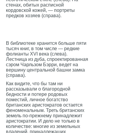
стенах, обитых расписной
кордовской кожей, — портреты
предков хозяев (справа).
В библиотеке хранится больше пяти
тысяч книг, в том числе — редкие
фолианты XVI века (слева).
Лестница из дуба, спроектированная
сэром Чарльзом Бэрри, ведет на
вершину центральной башни замка
(справа).
Как видите, что бы там ни
рассказывали о благородной
бедности и потере родовых
поместий, личное богатство
британских аристократов остается
феноменальным. Треть британских
земель по-прежнему принадлежит
аристократии. И дело не только в
количестве: многие из земельных
владений, принадлежащих