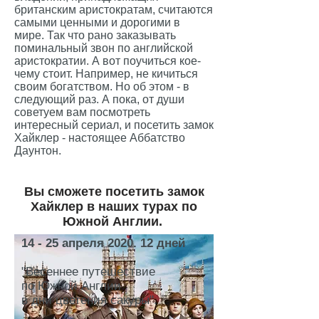
британским аристократам, считаются
самыми ценными и дорогими в
мире. Так что рано заказывать
поминальный звон по английской
аристократии. А вот поучиться кое-
чему стоит. Например, не кичиться
своим богатством. Но об этом - в
следующий раз. А пока, от души
советуем вам посмотреть
интересный сериал, и посетить замок
Хайклер - настоящее Аббатство
Даунтон.
Вы сможете посетить замок
Хайклер в наших турах по
Южной Англии.
14 - 25 апреля 2020. 12 дней
"Весеннее путешествие
по Южной Англии
в дни цветения сакуры".