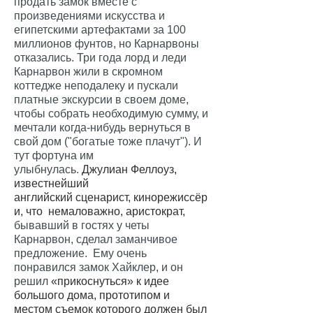
продать замок вместе с
произведениями искусства и
египетскими артефактами за 100
миллионов фунтов, но Карнарвоны
отказались. Три года лорд и леди
Карнарвон жили в скромном
коттедже неподалеку и пускали
платные экскурсии в своем доме,
чтобы собрать необходимую сумму, и
мечтали когда-нибудь вернуться в
свой дом ("богатые тоже плачут"). И
тут фортуна им
улыбнулась.
Джулиан Феллоуз,
известнейший
английский
сценарист,
кинорежиссёр
и, что немаловажно,
аристократ
,
бывавший в гостях у четы
Карнарвон, сделал заманчивое
предложение. Ему очень
понравился замок Хайклер, и он
решил
«прикоснуться» к идее
большого дома, прототипом и
местом съемок которого должен был