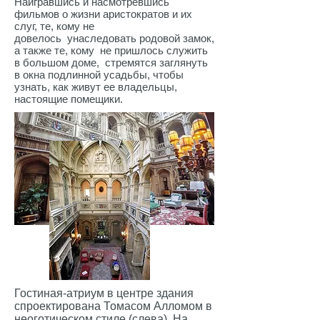
Наигравшись и насмотревшись
фильмов о жизни аристократов и их
слуг, те, кому не
довелось унаследовать родовой замок,
а также те, кому не пришлось служить
в большом доме, стремятся заглянуть
в окна подлинной усадьбы, чтобы
узнать, как живут ее владельцы,
настоящие помещики.
Гостиная-атриум в центре здания
спроектирована Томасом Алломом в
неоготическом стиле (слева). На