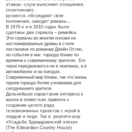
этажах: слуги выясняют отношения,
сплетничают,
ругаются, обсуждают свое
положение, заводят романы…
В 1970-х и в 2010 годах были
сделаны два сериала – римейка.
Эти сериалы во многом похожи на
костюмированные драмы в стиле
постановок по романам Джейн Остин,
но события в них гораздо ближе по
времени к современному зрителю. Его
герои передвигаются не в экипажах, а в
автомобилях и на поездах.
Современный мир ближе, так что жизнь
героев гораздо более узнаваема для
сегодняшнего зрителя.
Дальнейшее
нарастание интереса к
жизни в поместьях привела к
созданию целого ряда
телевизионных проектов с игрой в
лордов и леди. Так в реалити шоу
«Усадьба Эдвардианской эпохи»
(The
Edwardian Country House)