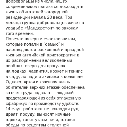
д
обровольцы из числа наших
современников пытаются воссоздать
жизнь обитателей загородной
резиденции начала 20 века. Три
месяца группа добровольцев живет в
усадьбе «Мандерстон» по законам
того времени.
Повезло пятерым счастливчикам,
которые попали в "семью" и
наслаждаются роскошной и праздной
жизнью английской аристократии: в
их распоряжении великолепный
особняк, озеро для прогулок
на лодках, чаепития, крокет и теннис
в саду, лошади и экипажи в конюшне.
Однако,
яркая и красивая жизнь
обитателей верхних этажей обеспечена
за счет труда подвала — людской,
представляющей из себя отлаженную
«фабрику» по производству удобств
:
14 слуг работают
не покладая
рук,
драят посуду, выносят ночные
горшки, топят углем печи, готовят
обеды по рецептам столетней