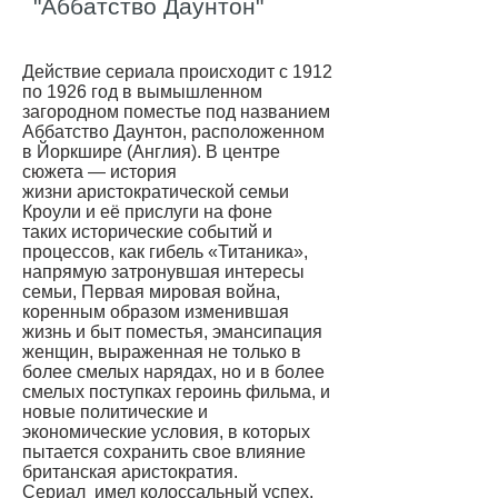
"Аббатство Даунтон"
Действие сериала происходит с 1912
по 1926 год в вымышленном
загородном поместье под названием
Аббатство Даунтон, расположенном
в
Йоркшире
(
Англия
). В центре
сюжета — история
жизни
аристократической
семьи
Кроули и её прислуги на фоне
таких исторические событий и
процессов, как гибель
«Титаника»,
напрямую затронувшая интересы
семьи,
Первая мировая война,
коренным образом изменившая
жизнь и быт поместья, э
мансипация
женщин, выраженная не только в
более смелых нарядах, но и в более
смелых поступках героинь фильма, и
новые политические и
экономические условия, в которых
пытается сохранить свое влияние
британская аристократия.
Сериал имел колоссальный успех,