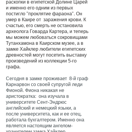
раскопки в египетской Долине Царей
и именно его одним из первых
постигло "проклятие фараона". Он
умер в Каире от заражения крови. К
счастью, его смерть не остановила
археолога Говарда Картера, и теперь
мы можем любоваться сокровищами
Тутанхамона в Каирском музее, а в
замке Хайклер любители египетских
древностей могут посетить выставку
произведений из коллекции 5-го
графа.
Сегодня в замке проживает 8-й граф
Карнарвон со своей супругой леди
Фионой. Фиона никакая не
аристократка: она изучала в
университете Сент-Эндрюс
английский и немецкий языки, а
после университета, как и ее отец,
работала бухгалтером. Именно она
является настоящим ангелом-
хранителем замка Хайклер,