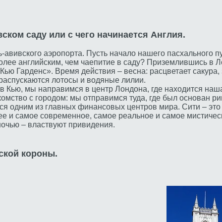
вском саду или с чего начинается Англия.
ь-авивского аэропорта. Пусть начало нашего пасхального п
более английским, чем чаепитие в саду? Приземлившись в 
Кью Гарденс». Время действия – весна: расцветает сакура
 распускаются лотосы и водяные лилии.
 Кью, мы направимся в центр Лондона, где находится наша
комство с городом: мы отправимся туда, где был основан р
ся одним из главных финансовых центров мира. Сити – это г
ее и самое современное, самое реальное и самое мистичес
ночью – властвуют привидения.
ской короны.