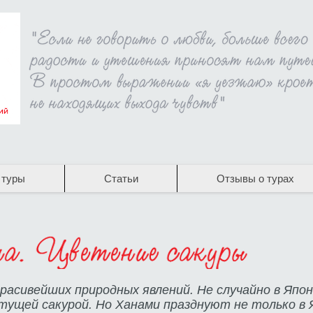
 туры
Статьи
Отзывы о турах
красивейших природных явлений. Не случайно в Япо
тущей сакурой. Но Ханами празднуют не только в Я