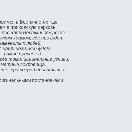
вимся в Вестминстер, где
нем в приходскую церковь
 посетим Вестминстерское
ским храмом, где проходят
знаменитых людей.
т наши ноги, мы будем
– самое древнее и
 где томились знатные узники,
есметные сокровища,
ожете сфотографироваться с
 оригинальными постановками