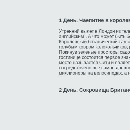
1 День. Чаепитие в короле
Утренний вылет в Лондон из тел
английским". А что может быть 
Королевский ботанический сад «
голубым ковром колокольчиков,
Покинув зеленые просторы садов
гостинице состоится первое зна
место называется Сити и являет
сосредоточено все самое древн
миллионеры на велосипедах, а 
2 День. Сокровища Британ