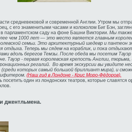
асти средневековой и современной Англии. Утром мы отпра
ец, с его знаменитыми часами и колоколом Биг Бэн, загля
в парламентском саду на фоне Башни Виктории.
Мы также
ее чем 1000 лет — это место является главным королев
оролевской семьи. Это архитектурный шедевр и пантеон 
я отдыха. Теперь мы сядем на кораблик, и пока отдыхаю
ми вдоль берегов Темзы. После обеда мы посетим Тауэр 
не. Тауэр - первая королевская крепость Англии, тюрьма,
оронационных регалий. Во время экскурсии вы увидите н
 (среди которых самый большой бриллиант мира), и см
 бифитером.
(Наш гид в Лондоне - Крис Моро-Фёдоров).
ь посетить один из лондонских театров, которые славятся
клов.
и джентльмена.