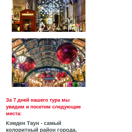
За 7 дней нашего тура мы
увидим и посетим следующие
места:
Кэмден Таун - самый
колоритный район города.