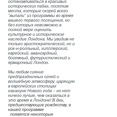
останавливаться в красивых
исторических пабах, посетим
места, которые скорей всего
"выпали" из программы во время
вашего первого посещения, но
без которых невозможно в
полной мере оценить
культурное и историческое
наследие Лондона. Мы увидим не
только аристократический, но и
рoк-н-poлльный, хипстерский,
еврейский, авангардный,
богемный, футуристический и
ярмарочный Лондон.
Мы любим сияние
предпраздничных огней и
волшебную атмосферу, царящую
в европейских столицах
накануне Нового года – но нет
ничего лучше, чем оказаться в
это время в Лондоне!
В дни,
предшествующие рождеству, в
нашей программе
появятся некоторые