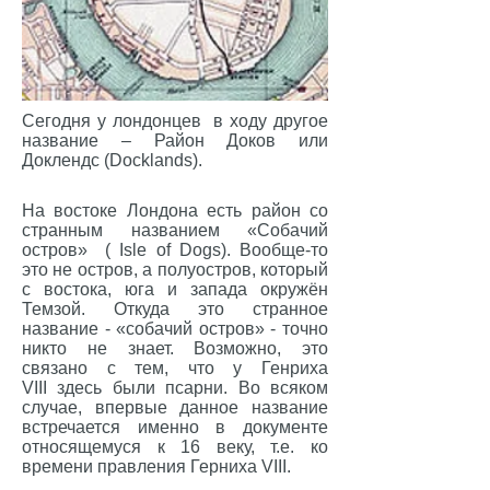
Сегодня у лондонцев в ходу другое
название – Район Доков или
Доклендс (Docklands).
На востоке Лондона есть район со
странным названием «Собачий
остров» ( Isle of Dogs). Вообще-то
это не остров, а полуостров, который
с востока, юга и запада окружён
Темзой. Откуда это странное
название - «собачий остров» - точно
никто не знает. Возможно, это
связано с тем, что у Генриха
VIII здесь были псарни. Во всяком
случае, впервые данное название
встречается именно в документе
относящемуся к 16 веку, т.е. ко
времени правления Герниха VIII.