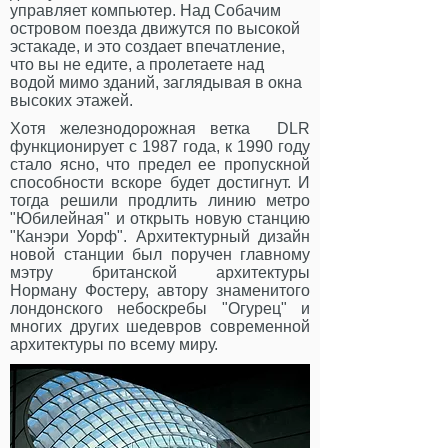
управляет компьютер. Над Собачим
островом поезда движутся по высокой
эстакаде, и это создает впечатление,
что вы не едите, а пролетаете над
водой мимо зданий, заглядывая в окна
высоких этажей.
Хотя железнодорожная ветка DLR
функционирует с 1987 года, к 1990 году
стало ясно, что предел ее пропускной
способности вскоре будет достигнут. И
тогда решили продлить линию метро
"Юбилейная" и открыть новую станцию
"Канэри Уорф". Архитектурный дизайн
новой станции был поручен главному
мэтру британской архитектуры
Норману Фостеру, автору знаменитого
лондонского небоскребы "Огурец" и
многих других шедевров современной
архитектуры по всему миру.