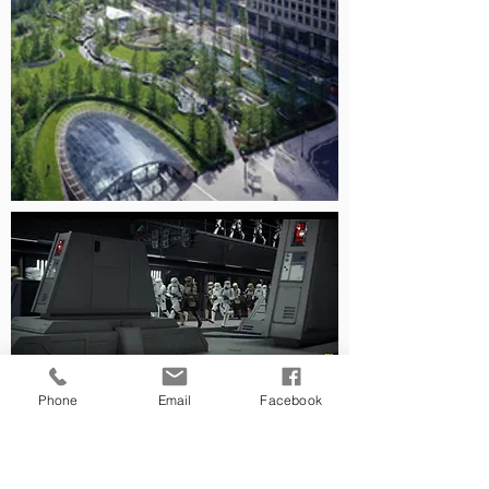
На станции "Канэри Уорф",
Phone
Email
Facebook
спроектированной Норманом Фостером
снимался фильм
Звёздные войны.