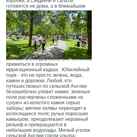
коробки, а сэндвичи и салаты
готовятся не дома, а в ближайшем
"Pret a Manger" (к стати, прекрасная
сеть, рекомендую").
Вышеупомянутый Юбилейный Парк
на самом деле «roof garden», т.е. сад
на крыше. Он расположен на крыше
станции метро и является
результатом достаточно трудоемкого
процесса: чего стоило только
заставить 200 деревьев (метасеквой)
прижиться в огромных
ирригационный кадках. Юбилейный
парк - это не просто зелень, вода,
камни и дорожки. Любой, кто
путешествовал по сельской Англии
безошибочно уловит намек: зеленые
поля расчерчены сложенными «в
сухую» из колотого камня серые
заборы; мягкие холмы переходят в
колосящиеся поля; ручьи поросшие
камышом, преодолевают неровный
рельеф и превращаются в
небольшие водопады. Милый уголок
сельской Англии среди ультра-