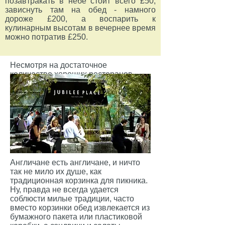
позавтракать в небе стоит всего £50,
зависнуть там на обед - намного
дороже £200, а воспарить к
кулинарным высотам в вечернее время
можно потратив £250.
Несмотря на достаточное
количество хороших ресторанов,
кафе и баров, самым популярным
местом ланча в летнее время
является зеленый газон в
Юбилейном Парке (
Jubilee Park)
.
Англичане есть англичане, и ничто
так не мило их душе, как
традиционная корзинка для пикника.
Ну, правда не всегда удается
соблюсти милые традиции, часто
вместо корзинки обед извлекается из
бумажного пакета или пластиковой