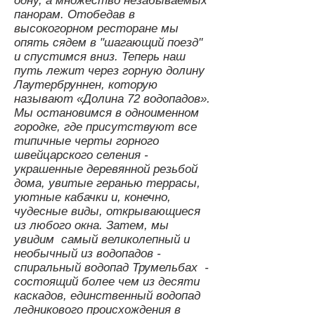
одну, а множество незабываемых
панорам. Отобедав в
высокогорном ресторане мы
опять сядем в "шагающий поезд"
и спустимся вниз. Теперь н
аш
путь лежит через горную долину
Лаутербруннен, которую
называют «Долина 72 водопадов».
Мы остановимся в одноименном
городке, где присутствуют все
типичные черты горного
швейцарского селения -
украшенные деревянной резьбой
дома, увитые геранью террасы,
уютные кабачки и, конечно,
чудесные виды, открывающиеся
из любого окна. Затем, мы
увидим самый великолепный и
необычный из водопадов -
спиральный водопад Трумельбах -
состоящий более чем из десяти
каскадов, единственный водопад
ледникового происхождения в